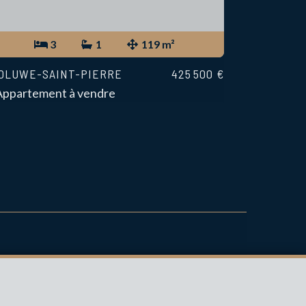
3
1
119 m²
OLUWE-SAINT-PIERRE
425 500 €
Appartement à vendre
intermédiaire agréé IPI sous le numéro 999 999 en