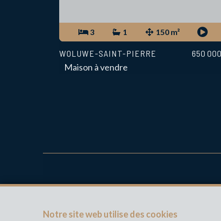
3
1
150 m²
WOLUWE-SAINT-PIERRE
650 00
Maison à vendre
IMMODEMO AGENCY 1
Notre site web utilise des cookies
Rue Konkel 105 Boîte 16