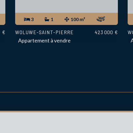
3
1
100 m²
0 €
WOLUWE-SAINT-PIERRE
423 000 €
W
Appartement à vendre
CONTACT
INFOS
+32 2 762 05 00
Agent immobilier 