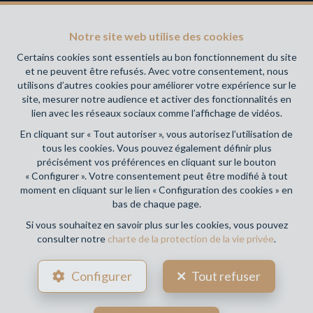
INFOS
Notre site web utilise des cookies
Certains cookies sont essentiels au bon fonctionnement du site
Agent immobilier intermédiaire agréé IPI sous le numéro 999
et ne peuvent être refusés. Avec votre consentement, nous
999 en Belgique- Instance de contrôle: Institut professionnel
utilisons d’autres cookies pour améliorer votre expérience sur le
des agents immobiliers, rue du Luxembourg 16B, 1000
site, mesurer notre audience et activer des fonctionnalités en
Bruxelles (+32 2 505 38 50 - info@ipi.be) - Soumis au
code
lien avec les réseaux sociaux comme l’affichage de vidéos.
déontologique de l’ IPI
En cliquant sur « Tout autoriser », vous autorisez l’utilisation de
RC professionnelle et cautionnement via AXA Belgium SA,
tous les cookies. Vous pouvez également définir plus
Place du Trône 1, 1000 Bruxelles – police n° 730.390.160.
précisément vos préférences en cliquant sur le bouton
Couverture valable pour les activités réalisées en Belgique
« Configurer ». Votre consentement peut être modifié à tout
moment en cliquant sur le lien « Configuration des cookies » en
bas de chaque page.
Conditions générales d'utilisation du site
Si vous souhaitez en savoir plus sur les cookies, vous pouvez
consulter notre
charte de la protection de la vie privée
.
Charte de la protection de la vie privée
Configuration des cookies
Configurer
Tout refuser