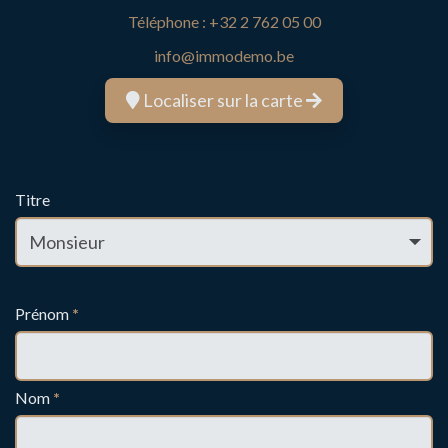
Téléphone :
+32 2 762 05 00
info@immodemo.be
Localiser sur la carte
Titre
Prénom
*
Nom
*